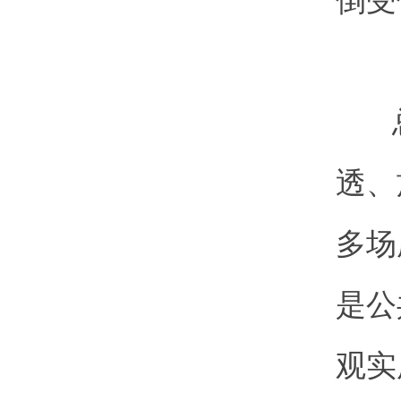
倒受
透、
多场
是公
观实