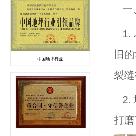
一
1
旧的
中国地坪行业
裂缝
2
打磨