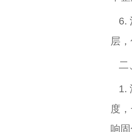
6
层，
二
1
度，
响固